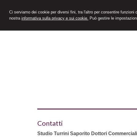
Ci serviamo dei cookie per diversi fini, tra l'altro per consentire funzioni
nostra
informativa sulla privacy e sui cookie.
Può gestire le impostazioni
Contatti
Studio Turrini Saporito Dottori Commerciali